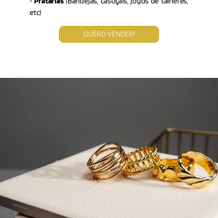
•
Pratarias
(Bandejas, castiçais, jogos de talheres,
etc)
QUERO VENDER!