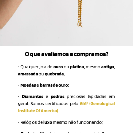
O que avaliamos e compramos?
• Qualquer joia de
ouro
ou
platina
, mesmo
antiga
,
amassada
ou
quebrada
;
•
Moedas
e
barras de ouro
;
•
Diamantes
e
pedras
preciosas lapidadas em
geral. Somos certificados pelo
GIA®
(Gemological
Institute Of America)
• Relógios de
luxo
mesmo não funcionando;